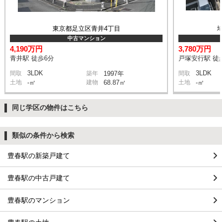
東京都足立区青井4丁目
中古マンション
4,190万円
3,780万円
青井駅 徒歩6分
戸塚安行駅 徒
3LDK
3LDK
間取
築年
1997年
間取
土地
-㎡
建物
68.87㎡
土地
-㎡
同じ学区の物件はこちら
類似の条件から検索
豊春駅の新築戸建て
豊春駅の中古戸建て
豊春駅のマンション