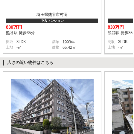
埼玉県熊谷市村岡
中古マンション
830万円
830万円
熊谷駅 徒歩35分
熊谷駅 徒歩35
3LDK
3LDK
間取
築年
1993年
間取
土地
-㎡
建物
66.42㎡
土地
-㎡
広さの近い物件はこちら