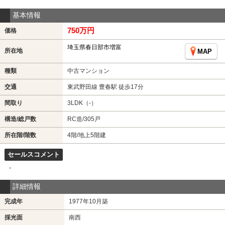
基本情報
750万円
価格
埼玉県春日部市増富
所在地
MAP
種類
中古マンション
交通
東武野田線 豊春駅 徒歩17分
間取り
3LDK（-）
構造/総戸数
RC造/305戸
所在階/階数
4階/地上5階建
セールスコメント
-
詳細情報
完成年
1977年10月築
採光面
南西