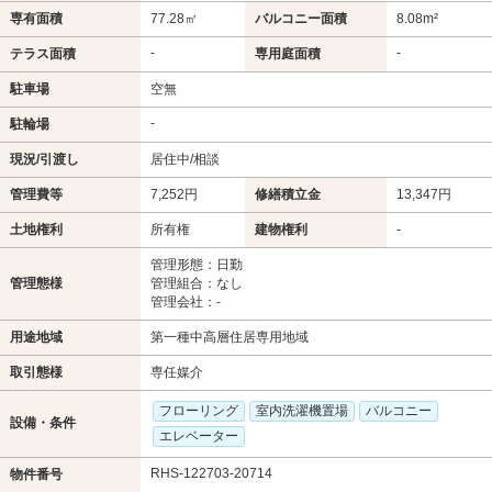
専有面積
77.28㎡
バルコニー面積
8.08m²
-
-
テラス面積
専用庭面積
駐車場
空無
-
駐輪場
現況/引渡し
居住中/相談
管理費等
7,252円
修繕積立金
13,347円
土地権利
所有権
建物権利
-
管理形態：日勤
管理態様
管理組合：なし
管理会社：-
用途地域
第一種中高層住居専用地域
取引態様
専任媒介
フローリング
室内洗濯機置場
バルコニー
設備・条件
エレベーター
RHS-122703-20714
物件番号