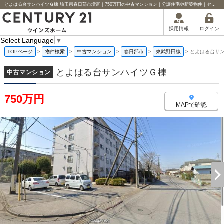
とよはる台サンハイツＧ棟 埼玉県春日部市増富｜750万円の中古マンション｜分譲住宅や新築物件｜センチュリー21ウインズホーム
ログイン
採用情報
Select Language
▼
TOPページ
>
物件検索
>
中古マンション
>
春日部市
>
東武野田線
>
とよはる台サ
とよはる台サンハイツＧ棟
中古マンション
750万円
MAPで確認