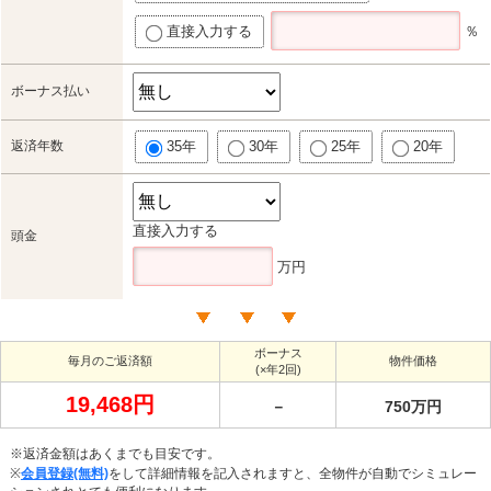
直接入力する
％
ボーナス払い
返済年数
35年
30年
25年
20年
直接入力する
頭金
万円
ボーナス
毎月のご返済額
物件価格
(×年2回)
19,468円
－
750万円
※返済金額はあくまでも目安です。
※
会員登録(無料)
をして詳細情報を記入されますと、全物件が自動でシミュレー