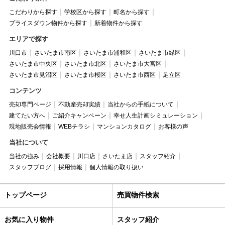
こだわりから探す
学校区から探す
町名から探す
プライスダウン物件から探す
新着物件から探す
エリアで探す
川口市
さいたま市南区
さいたま市浦和区
さいたま市緑区
さいたま市中央区
さいたま市北区
さいたま市大宮区
さいたま市見沼区
さいたま市桜区
さいたま市西区
足立区
コンテンツ
売却専門ページ
不動産売却実績
当社からの手紙について
建てたい方へ
ご紹介キャンペーン
幸せ人生計画シミュレーション
現地販売会情報
WEBチラシ
マンションカタログ
お客様の声
当社について
当社の強み
会社概要
川口店
さいたま店
スタッフ紹介
スタッフブログ
採用情報
個人情報の取り扱い
トップページ
売買物件検索
お気に入り物件
スタッフ紹介