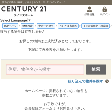
該当する物件は存在しません｜センチュリー21ウインズホーム
ログイン
採用情報
Select Language
▼
TOPページ
>
物件検索
>
中古一戸建て
>
さいたま市南区
>
ＪＲ京浜東北・根岸線
該当する物件は存在しません
お探しの物件はご成約済みとなっております。
下記にて再検索をお願いたします。
絞り込んで物件を探す
ホームページに掲載されていない物件も
多数ございます。
お手数ですが、
会員登録フォームよりお問合せ下さい。