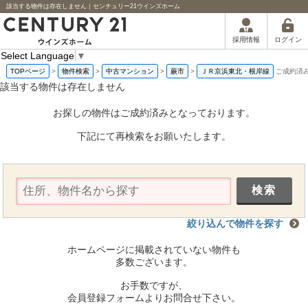
該当する物件は存在しません｜センチュリー21ウインズホーム
ログイン
採用情報
Select Language
▼
TOPページ
>
物件検索
>
中古マンション
>
蕨市
>
ＪＲ京浜東北・根岸線
ご成約済
該当する物件は存在しません
お探しの物件はご成約済みとなっております。
下記にて再検索をお願いたします。
絞り込んで物件を探す
ホームページに掲載されていない物件も
多数ございます。
お手数ですが、
会員登録フォームよりお問合せ下さい。