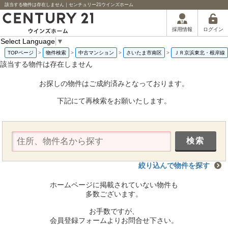
該当する物件は存在しません｜センチュリー21ウインズホーム
ログイン
採用情報
Select Language
▼
TOPページ
>
物件検索
>
中古マンション
>
さいたま市南区
>
ＪＲ京浜東北・根岸線
該当する物件は存在しません
お探しの物件はご成約済みとなっております。
下記にて再検索をお願いたします。
絞り込んで物件を探す
ホームページに掲載されていない物件も
多数ございます。
お手数ですが、
会員登録フォームよりお問合せ下さい。