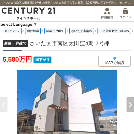
さいたま市南区太田窪4期 2号棟 埼玉県さいたま市南区大字太田窪｜5,580万円の新築一戸建て｜センチュリー21ウインズホーム
ログイン
採用情報
Select Language
▼
TOPページ
>
物件検索
>
新築一戸建て
>
さいたま市南区
>
ＪＲ京浜東北・根岸線
さいたま市南区太田窪4期 2号棟
新築一戸建て
5,580万円
値下がり
MAPで確認