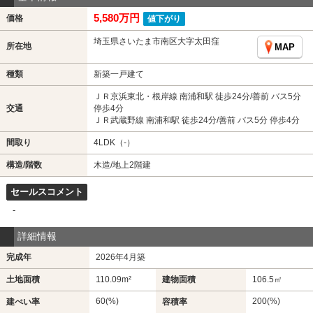
5,580万円
価格
値下がり
埼玉県さいたま市南区大字太田窪
所在地
MAP
種類
新築一戸建て
ＪＲ京浜東北・根岸線 南浦和駅 徒歩24分/善前 バス5分
交通
停歩4分
ＪＲ武蔵野線 南浦和駅 徒歩24分/善前 バス5分 停歩4分
間取り
4LDK（-）
構造/階数
木造/地上2階建
セールスコメント
-
詳細情報
完成年
2026年4月築
土地面積
110.09m²
建物面積
106.5㎡
60(%)
200(%)
建ぺい率
容積率