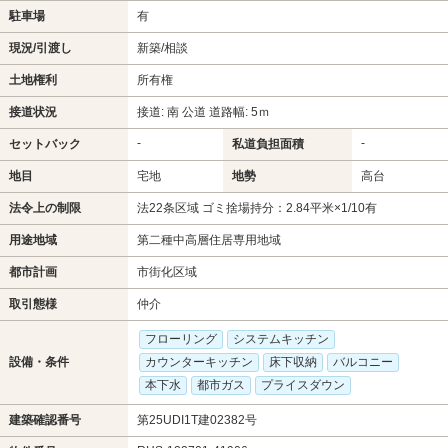
駐車場
有
現況/引渡し
新築/相談
土地権利
所有権
接道状況
接道: 南 公道 道路幅: 5ｍ
-
-
セットバック
私道負担面積
地目
宅地
地勢
高台
法令上の制限
法22条区域 ゴミ捨場持分：2.84平米×1/10有
用途地域
第二種中高層住居専用地域
都市計画
市街化区域
取引態様
仲介
フローリング
システムキッチン
設備・条件
カウンターキッチン
床下収納
バルコニー
本下水
都市ガス
プライスダウン
建築確認番号
第25UDI1T建02382号