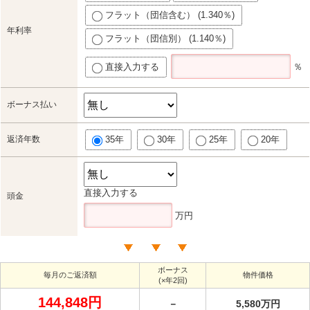
フラット（団信含む） (1.340％)
年利率
フラット（団信別） (1.140％)
直接入力する
％
ボーナス払い
返済年数
35年
30年
25年
20年
直接入力する
頭金
万円
ボーナス
毎月のご返済額
物件価格
(×年2回)
144,848円
－
5,580万円