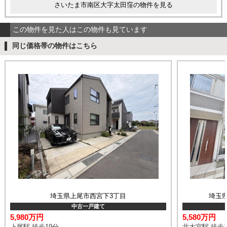
さいたま市南区大字太田窪の物件を見る
この物件を見た人はこの物件も見ています
同じ価格帯の物件はこちら
埼玉県上尾市西宮下3丁目
埼玉
中古一戸建て
5,980万円
5,580万円
上尾駅 徒歩19分
北大宮駅 徒歩1