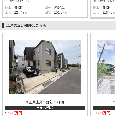
4LDK
4LDK
間取
築年
2023年
間取
土地
124.47㎡
建物
101.57㎡
土地
116.49㎡
広さの近い物件はこちら
埼玉県上尾市西宮下3丁目
中古一戸建て
5,980万円
3,080万円