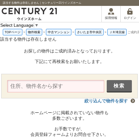
該当する物件は存在しません｜センチュリー21ウインズホーム
ログイン
採用情報
Select Language
▼
TOPページ
>
物件検索
>
中古マンション
>
さいたま市中央区
>
ＪＲ埼京線
ご成約
該当する物件は存在しません
お探しの物件はご成約済みとなっております。
下記にて再検索をお願いたします。
絞り込んで物件を探す
ホームページに掲載されていない物件も
多数ございます。
お手数ですが、
会員登録フォームよりお問合せ下さい。