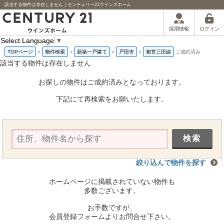
該当する物件は存在しません｜センチュリー21ウインズホーム
ログイン
採用情報
Select Language
▼
TOPページ
>
物件検索
>
新築一戸建て
>
戸田市
>
都営三田線
ご成約済み
該当する物件は存在しません
お探しの物件はご成約済みとなっております。
下記にて再検索をお願いたします。
絞り込んで物件を探す
ホームページに掲載されていない物件も
多数ございます。
お手数ですが、
会員登録フォームよりお問合せ下さい。