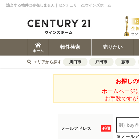
該当する物件は存在しません｜センチュリー21ウインズホーム
物件検索
売りたい
ホーム
エリアから探す
川口市
戸田市
蕨市
お探しの
ホームページ
お手数ですが
メールアドレス
必須
※メール