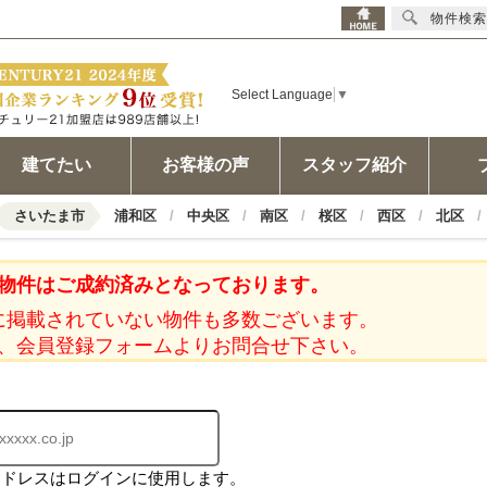
物件検索
Select Language
▼
建てたい
お客様の声
スタッフ紹介
さいたま市
浦和区
中央区
南区
桜区
西区
北区
物件はご成約済みとなっております。
に掲載されていない物件も多数ございます。
、会員登録フォームよりお問合せ下さい。
アドレスはログインに使用します。