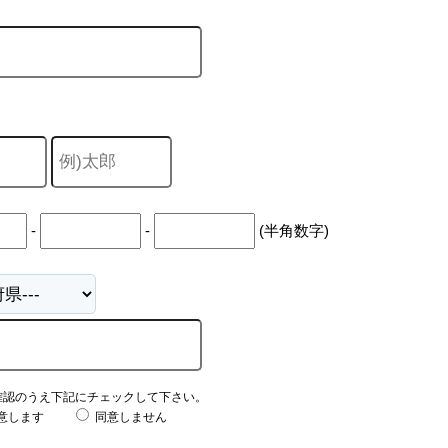
-
-
(半角数字)
確認のうえ下記にチェックして下さい。
意します
同意しません