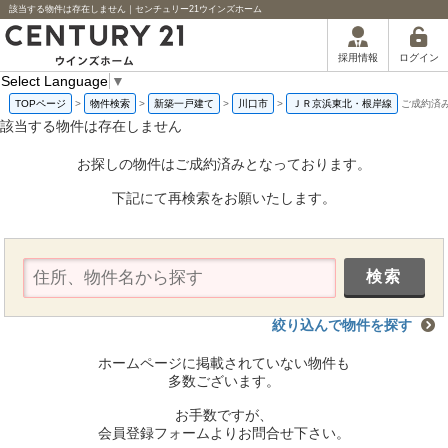
該当する物件は存在しません｜センチュリー21ウインズホーム
ログイン
採用情報
Select Language
▼
TOPページ
>
物件検索
>
新築一戸建て
>
川口市
>
ＪＲ京浜東北・根岸線
ご成約済
該当する物件は存在しません
お探しの物件はご成約済みとなっております。
下記にて再検索をお願いたします。
絞り込んで物件を探す
ホームページに掲載されていない物件も
多数ございます。
お手数ですが、
会員登録フォームよりお問合せ下さい。