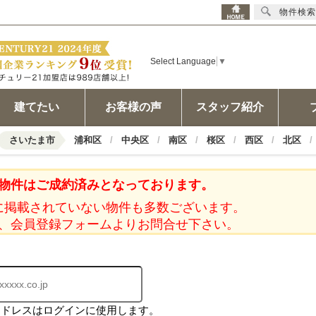
物件検索
Select Language
▼
建てたい
お客様の声
スタッフ紹介
さいたま市
浦和区
中央区
南区
桜区
西区
北区
物件はご成約済みとなっております。
に掲載されていない物件も多数ございます。
、会員登録フォームよりお問合せ下さい。
アドレスはログインに使用します。