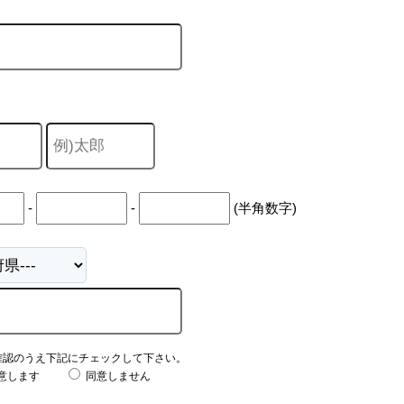
-
-
(半角数字)
確認のうえ下記にチェックして下さい。
意します
同意しません