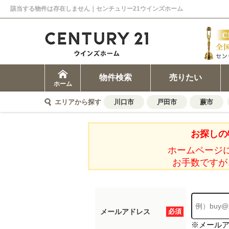
該当する物件は存在しません｜センチュリー21ウインズホーム
物件検索
売りたい
ホーム
エリアから探す
川口市
戸田市
蕨市
お探しの
ホームページ
お手数ですが
メールアドレス
必須
※メール