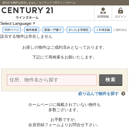
該当する物件は存在しません｜センチュリー21ウインズホーム
ログイン
採用情報
Select Language
▼
TOPページ
>
物件検索
>
新築一戸建て
>
さいたま市桜区
>
ＪＲ埼京線
ご成約済み
該当する物件は存在しません
お探しの物件はご成約済みとなっております。
下記にて再検索をお願いたします。
絞り込んで物件を探す
ホームページに掲載されていない物件も
多数ございます。
お手数ですが、
会員登録フォームよりお問合せ下さい。