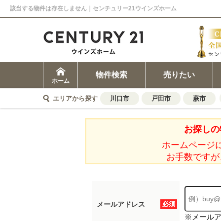
該当する物件は存在しません｜センチュリー21ウインズホーム
物件検索
売りたい
ホーム
エリアから探す
川口市
戸田市
蕨市
お探しの
ホームページ
お手数ですが
メールアドレス
必須
※メール