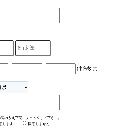
-
-
(半角数字)
確認のうえ下記にチェックして下さい。
意します
同意しません