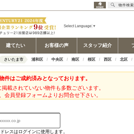
物件検索
Select Language
▼
建てたい
お客様の声
スタッフ紹介
さいたま市
浦和区
中央区
南区
桜区
西区
北区
物件はご成約済みとなっております。
に掲載されていない物件も多数ございます。
、会員登録フォームよりお問合せ下さい。
アドレスはログインに使用します。