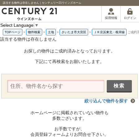
該当する物件は存在しません｜センチュリー21ウインズホーム
ログイン
採用情報
Select Language
▼
TOPページ
>
物件検索
>
土地
>
さいたま市大宮区
>
ＪＲ京浜東北・根岸線
ご成約
該当する物件は存在しません
お探しの物件はご成約済みとなっております。
下記にて再検索をお願いたします。
絞り込んで物件を探す
ホームページに掲載されていない物件も
多数ございます。
お手数ですが、
会員登録フォームよりお問合せ下さい。