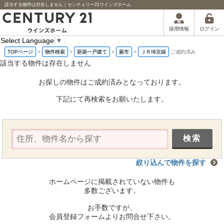
該当する物件は存在しません｜センチュリー21ウインズホーム
ログイン
採用情報
Select Language
▼
TOPページ
>
物件検索
>
新築一戸建て
>
蕨市
>
ＪＲ埼京線
ご成約済み
該当する物件は存在しません
お探しの物件はご成約済みとなっております。
下記にて再検索をお願いたします。
絞り込んで物件を探す
ホームページに掲載されていない物件も
多数ございます。
お手数ですが、
会員登録フォームよりお問合せ下さい。