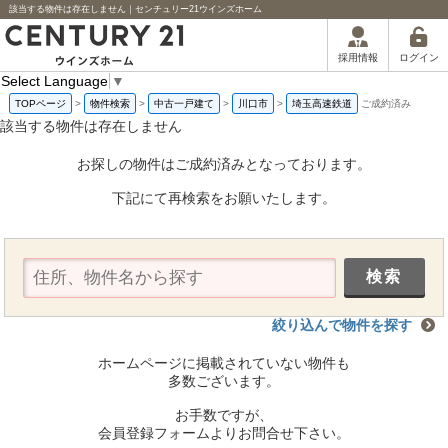
該当する物件は存在しません｜センチュリー21ウインズホーム
ログイン
採用情報
Select Language
▼
TOPページ
>
物件検索
>
中古一戸建て
>
川口市
>
埼玉高速鉄道
ご成約済み
該当する物件は存在しません
お探しの物件はご成約済みとなっております。
下記にて再検索をお願いたします。
絞り込んで物件を探す
ホームページに掲載されていない物件も
多数ございます。
お手数ですが、
会員登録フォームよりお問合せ下さい。