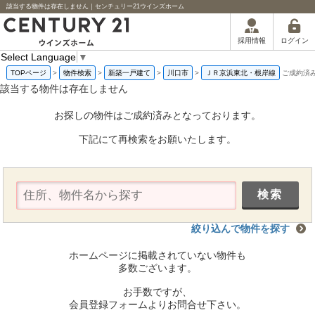
該当する物件は存在しません｜センチュリー21ウインズホーム
ログイン
採用情報
Select Language
▼
TOPページ
>
物件検索
>
新築一戸建て
>
川口市
>
ＪＲ京浜東北・根岸線
ご成約済
該当する物件は存在しません
お探しの物件はご成約済みとなっております。
下記にて再検索をお願いたします。
絞り込んで物件を探す
ホームページに掲載されていない物件も
多数ございます。
お手数ですが、
会員登録フォームよりお問合せ下さい。