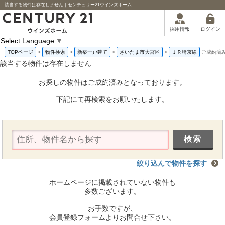
該当する物件は存在しません｜センチュリー21ウインズホーム
ログイン
採用情報
Select Language
▼
TOPページ
>
物件検索
>
新築一戸建て
>
さいたま市大宮区
>
ＪＲ埼京線
ご成約済
該当する物件は存在しません
お探しの物件はご成約済みとなっております。
下記にて再検索をお願いたします。
絞り込んで物件を探す
ホームページに掲載されていない物件も
多数ございます。
お手数ですが、
会員登録フォームよりお問合せ下さい。