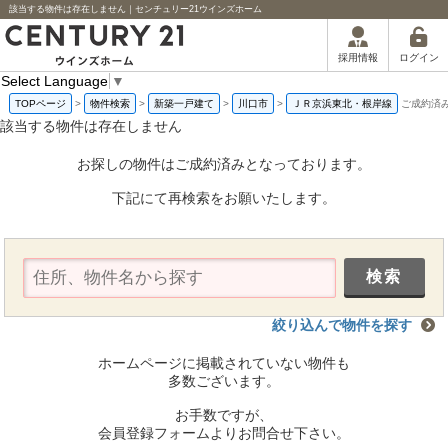
該当する物件は存在しません｜センチュリー21ウインズホーム
ログイン
採用情報
Select Language
▼
TOPページ
>
物件検索
>
新築一戸建て
>
川口市
>
ＪＲ京浜東北・根岸線
ご成約済
該当する物件は存在しません
お探しの物件はご成約済みとなっております。
下記にて再検索をお願いたします。
絞り込んで物件を探す
ホームページに掲載されていない物件も
多数ございます。
お手数ですが、
会員登録フォームよりお問合せ下さい。