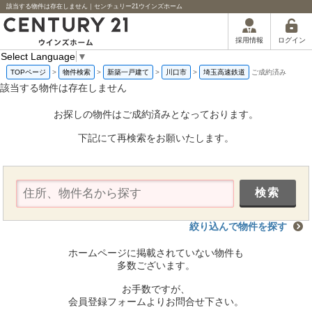
該当する物件は存在しません｜センチュリー21ウインズホーム
ログイン
採用情報
Select Language
▼
TOPページ
>
物件検索
>
新築一戸建て
>
川口市
>
埼玉高速鉄道
ご成約済み
該当する物件は存在しません
お探しの物件はご成約済みとなっております。
下記にて再検索をお願いたします。
絞り込んで物件を探す
ホームページに掲載されていない物件も
多数ございます。
お手数ですが、
会員登録フォームよりお問合せ下さい。