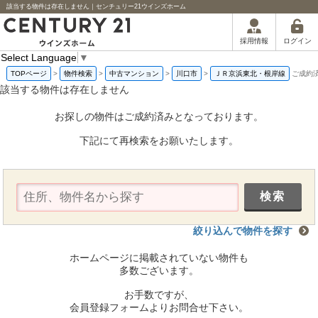
該当する物件は存在しません｜センチュリー21ウインズホーム
ログイン
採用情報
Select Language
▼
TOPページ
>
物件検索
>
中古マンション
>
川口市
>
ＪＲ京浜東北・根岸線
ご成約
該当する物件は存在しません
お探しの物件はご成約済みとなっております。
下記にて再検索をお願いたします。
絞り込んで物件を探す
ホームページに掲載されていない物件も
多数ございます。
お手数ですが、
会員登録フォームよりお問合せ下さい。