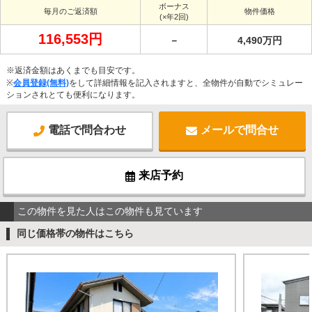
ボーナス
毎月のご返済額
物件価格
(×年2回)
116,553円
－
4,490万円
※返済金額はあくまでも目安です。
※
会員登録(無料)
をして詳細情報を記入されますと、全物件が自動でシミュレー
ションされとても便利になります。
電話で問合わせ
メールで問合せ
来店予約
この物件を見た人はこの物件も見ています
同じ価格帯の物件はこちら