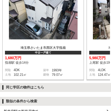
埼玉県さいたま市西区大字指扇
中古一戸建て
1,680万円
5,980万円
指扇駅 徒歩14分
上尾駅 徒歩19
4DK
4LDK
間取
築年
1993年
間取
土地
102.21㎡
建物
79.07㎡
土地
124.47㎡
同じ学区の物件はこちら
類似の条件から検索