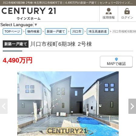
川口市桜町6期3棟 2号棟 埼玉県川口市桜町6丁目｜4,490万円の新築一戸建て｜センチュリー21ウインズホーム
ログイン
採用情報
Select Language
▼
TOPページ
>
物件検索
>
新築一戸建て
>
川口市
>
埼玉高速鉄道
>
川口市桜町6期3棟
川口市桜町6期3棟 2号棟
新築一戸建て
4,490万円
MAPで確認