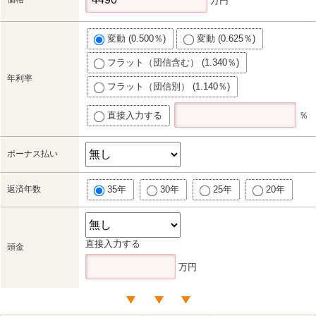
万円
変動 (0.500％)
変動 (0.625％)
フラット（団信含む） (1.340％)
年利率
フラット（団信別） (1.140％)
直接入力する
％
ボーナス払い
返済年数
35年
30年
25年
20年
直接入力する
頭金
万円