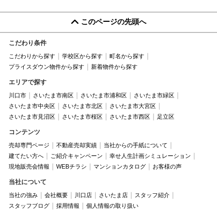
このページの先頭へ
こだわり条件
こだわりから探す
学校区から探す
町名から探す
プライスダウン物件から探す
新着物件から探す
エリアで探す
川口市
さいたま市南区
さいたま市浦和区
さいたま市緑区
さいたま市中央区
さいたま市北区
さいたま市大宮区
さいたま市見沼区
さいたま市桜区
さいたま市西区
足立区
コンテンツ
売却専門ページ
不動産売却実績
当社からの手紙について
建てたい方へ
ご紹介キャンペーン
幸せ人生計画シミュレーション
現地販売会情報
WEBチラシ
マンションカタログ
お客様の声
当社について
当社の強み
会社概要
川口店
さいたま店
スタッフ紹介
スタッフブログ
採用情報
個人情報の取り扱い