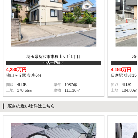
埼玉県所沢市東狭山ケ丘1丁目
埼
中古一戸建て
4,280万円
4,180万円
狭山ヶ丘駅 徒歩6分
日進駅 徒歩15
4LDK
4LDK
間取
築年
1987年
間取
土地
170.66㎡
建物
111.16㎡
土地
104.80㎡
広さの近い物件はこちら