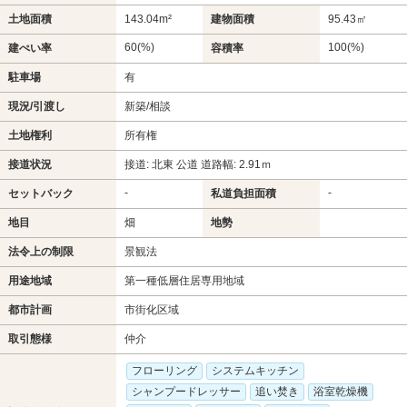
土地面積
143.04m²
建物面積
95.43㎡
60(%)
100(%)
建ぺい率
容積率
駐車場
有
現況/引渡し
新築/相談
土地権利
所有権
接道状況
接道: 北東 公道 道路幅: 2.91ｍ
-
-
セットバック
私道負担面積
地目
畑
地勢
法令上の制限
景観法
用途地域
第一種低層住居専用地域
都市計画
市街化区域
取引態様
仲介
フローリング
システムキッチン
シャンプードレッサー
追い焚き
浴室乾燥機