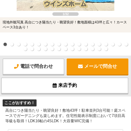
1/32
現地外観写真 高台につき陽当たり・眺望良好！敷地面積は43坪と広々！カース
ペース3台あり！
電話で問合わせ
メールで問合せ
来店予約
ここがおすすめ！
高台につき陽当たり・眺望良好！敷地43坪！駐車並列3台可能！庭スペ
ースでガーデニングも楽しめます。住宅性能表示制度において7項目高
等級を取得！LDK16帖の4SLDK！大容量WIC完備！