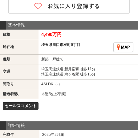
基本情報
4,490万円
価格
埼玉県川口市桜町6丁目
所在地
MAP
種類
新築一戸建て
埼玉高速鉄道 新井宿駅 徒歩11分
交通
埼玉高速鉄道 鳩ヶ谷駅 徒歩16分
間取り
4SLDK（-）
構造/階数
木造/地上2階建
セールスコメント
-
詳細情報
完成年
2025年2月築