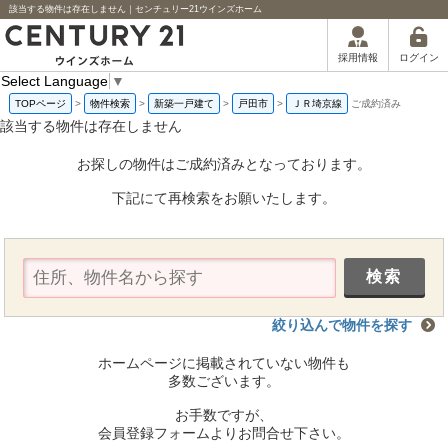
該当する物件は存在しません｜センチュリー21ウインズホーム
ログイン
採用情報
Select Language
▼
TOPページ
>
物件検索
>
新築一戸建て
>
戸田市
>
ＪＲ埼京線
ご成約済み
該当する物件は存在しません
お探しの物件はご成約済みとなっております。
下記にて再検索をお願いたします。
絞り込んで物件を探す
ホームページに掲載されていない物件も
多数ございます。
お手数ですが、
会員登録フォームよりお問合せ下さい。