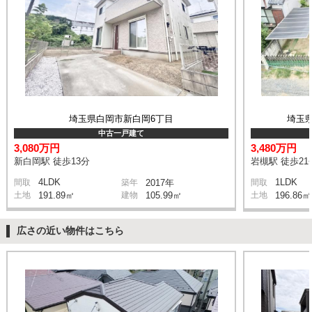
埼玉県白岡市新白岡6丁目
埼玉
中古一戸建て
3,080万円
3,480万円
新白岡駅 徒歩13分
岩槻駅 徒歩21
4LDK
1LDK
間取
築年
2017年
間取
土地
191.89㎡
建物
105.99㎡
土地
196.86㎡
広さの近い物件はこちら