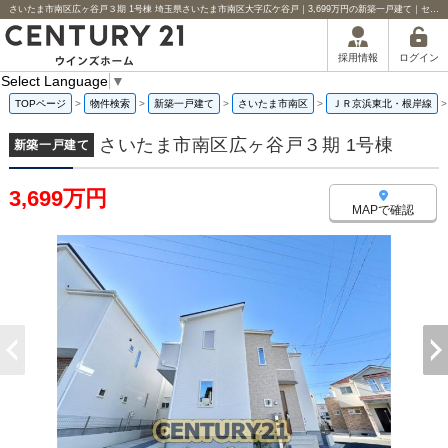
さいたま市南区広ヶ谷戸３期 1号棟 埼玉県さいたま市南区大字広ケ谷戸｜3,699万円の新築一戸建て｜センチュリー21ウインズホーム
ログイン
採用情報
Select Language
▼
TOPページ
>
物件検索
>
新築一戸建て
>
さいたま市南区
>
ＪＲ京浜東北・根岸線
さいたま市南区広ヶ谷戸３期 1号棟
新築一戸建て
3,699万円
MAPで確認