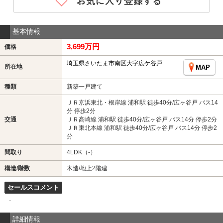
基本情報
3,699万円
価格
埼玉県さいたま市南区大字広ケ谷戸
所在地
MAP
種類
新築一戸建て
ＪＲ京浜東北・根岸線 浦和駅 徒歩40分/広ヶ谷戸 バス14
分 停歩2分
交通
ＪＲ高崎線 浦和駅 徒歩40分/広ヶ谷戸 バス14分 停歩2分
ＪＲ東北本線 浦和駅 徒歩40分/広ヶ谷戸 バス14分 停歩2
分
間取り
4LDK（-）
構造/階数
木造/地上2階建
セールスコメント
-
詳細情報