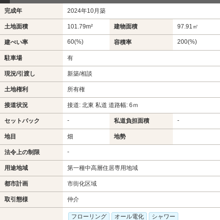
完成年
2024年10月築
土地面積
101.79m²
建物面積
97.91㎡
60(%)
200(%)
建ぺい率
容積率
駐車場
有
現況/引渡し
新築/相談
土地権利
所有権
接道状況
接道: 北東 私道 道路幅: 6ｍ
-
-
セットバック
私道負担面積
地目
畑
地勢
-
法令上の制限
用途地域
第一種中高層住居専用地域
都市計画
市街化区域
取引態様
仲介
フローリング
オール電化
シャワー