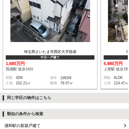
埼玉県さいたま市西区大字指扇
中古一戸建て
1,680万円
5,980万円
指扇駅 徒歩14分
上尾駅 徒歩19
4DK
4LDK
間取
築年
1993年
間取
土地
102.21㎡
建物
79.07㎡
土地
124.47㎡
同じ学区の物件はこちら
類似の条件から検索
浦和駅の新築戸建て