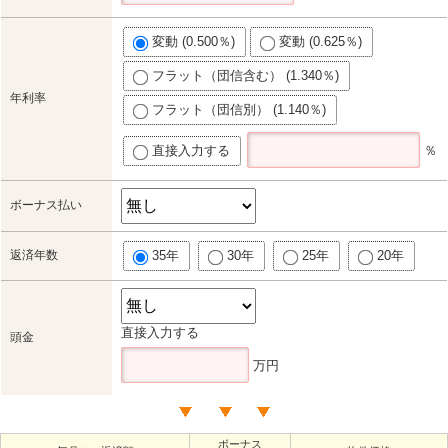
変動 (0.500％)
変動 (0.625％)
フラット（団信含む） (1.340％)
年利率
フラット（団信別） (1.140％)
直接入力する
％
ボーナス払い
返済年数
35年
30年
25年
20年
直接入力する
頭金
万円
ボーナス