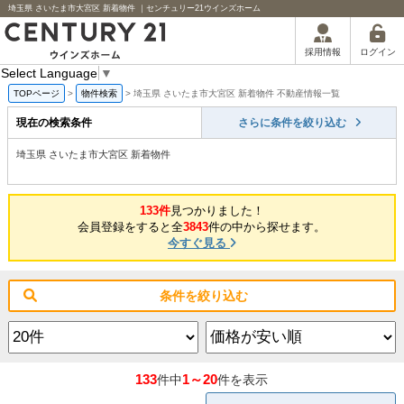
埼玉県 さいたま市大宮区 新着物件 ｜センチュリー21ウインズホーム
ログイン
採用情報
Select Language
▼
TOPページ
>
物件検索
>
埼玉県 さいたま市大宮区 新着物件 不動産情報一覧
現在の検索条件
さらに条件を絞り込む
埼玉県 さいたま市大宮区 新着物件
133件
見つかりました！
会員登録をすると全
3843
件の中から探せます。
今すぐ見る
条件を絞り込む
133
1～20
件中
件を表示