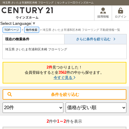
埼玉県 さいたま市浦和区木崎 フローリング ｜センチュリー21ウインズホーム
ログイン
採用情報
Select Language
▼
TOPページ
>
物件検索
>
埼玉県 さいたま市浦和区木崎 フローリング 不動産情報一覧
現在の検索条件
さらに条件を絞り込む
埼玉県 さいたま市浦和区木崎 フローリング
2件
見つかりました！
会員登録をすると全
3562
件の中から探せます。
今すぐ見る
条件を絞り込む
2
1～2
件中
件を表示