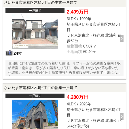
さいたま市浦和区木崎5丁目の中古一戸建て
一戸建て
2,499万円
3LDK / 1999年
埼玉県さいたま市浦和区木崎5丁
目
ＪＲ京浜東北・根岸線 北浦和 徒
歩32分
建物面積
67.07㎡
土地面積
60.40㎡
24
枚
住宅街に佇む2階建ての落ち着いた住宅。リフォーム済の綺麗な室内！収
納豊富！南向き・窓が多く陽当たり良好！車の通りが少ない落ち着いた
住環境。小学校が徒歩4分！商業施設と教育施設が整い子育て世帯にも安
心！
さいたま市浦和区木崎2丁目の新築一戸建て
一戸建て
4,280万円
4LDK / 2026年
埼玉県さいたま市浦和区木崎2丁
目
ＪＲ京浜東北・根岸線 北浦和 バ
ス4分停歩6分