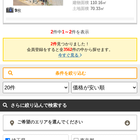
建物面積
110.16㎡
土地面積
70.33㎡
9
枚
2
1～2
件中
件を表示
2件
見つかりました！
会員登録をすると全
3562
件の中から探せます。
今すぐ見る
条件を絞り込む
さらに絞り込んで検索する
ご希望のエリアを選んでください