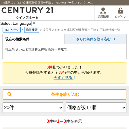
埼玉県 さいたま市浦和区神明 新築一戸建て｜センチュリー21ウインズホーム
ログイン
採用情報
Select Language
▼
TOPページ
>
物件検索
>
埼玉県 さいたま市浦和区神明 新築一戸建て 不動産情報一覧
現在の検索条件
さらに条件を絞り込む
埼玉県 さいたま市浦和区神明 新築一戸建て
3件
見つかりました！
会員登録をすると全
3847
件の中から探せます。
今すぐ見る
条件を絞り込む
3
1～3
件中
件を表示