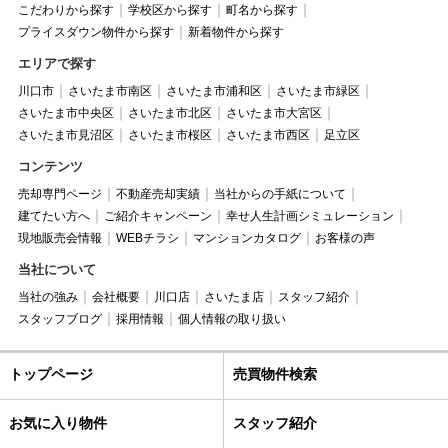
こだわりから探す
学校区から探す
町名から探す
プライスダウン物件から探す
新着物件から探す
エリアで探す
川口市
さいたま市南区
さいたま市浦和区
さいたま市緑区
さいたま市中央区
さいたま市北区
さいたま市大宮区
さいたま市見沼区
さいたま市桜区
さいたま市西区
足立区
コンテンツ
売却専門ページ
不動産売却実績
当社からの手紙について
建てたい方へ
ご紹介キャンペーン
幸せ人生計画シミュレーション
現地販売会情報
WEBチラシ
マンションカタログ
お客様の声
当社について
当社の強み
会社概要
川口店
さいたま店
スタッフ紹介
スタッフブログ
採用情報
個人情報の取り扱い
トップページ
売買物件検索
お気に入り物件
スタッフ紹介