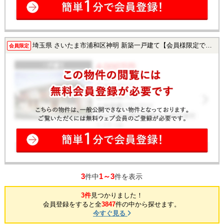
埼玉県 さいたま市浦和区神明 新築一戸建て【会員様限定で公開中！】
会員限定
3
1～3
件中
件を表示
3件
見つかりました！
会員登録をすると全
3847
件の中から探せます。
今すぐ見る