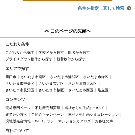
条件を指定し直して検索
このページの先頭へ
こだわり条件
こだわりから探す
学校区から探す
町名から探す
プライスダウン物件から探す
新着物件から探す
エリアで探す
川口市
さいたま市南区
さいたま市浦和区
さいたま市緑区
さいたま市中央区
さいたま市北区
さいたま市大宮区
さいたま市見沼区
さいたま市桜区
さいたま市西区
足立区
コンテンツ
売却専門ページ
不動産売却実績
当社からの手紙について
建てたい方へ
ご紹介キャンペーン
幸せ人生計画シミュレーション
現地販売会情報
WEBチラシ
マンションカタログ
お客様の声
当社について