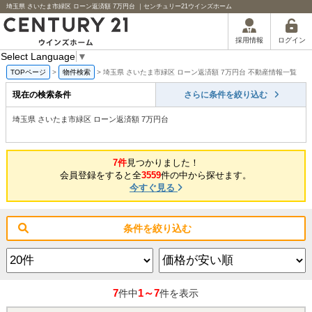
埼玉県 さいたま市緑区 ローン返済額 7万円台 ｜センチュリー21ウインズホーム
ログイン
採用情報
Select Language
▼
TOPページ
>
物件検索
>
埼玉県 さいたま市緑区 ローン返済額 7万円台 不動産情報一覧
現在の検索条件
さらに条件を絞り込む
埼玉県 さいたま市緑区 ローン返済額 7万円台
7件
見つかりました！
会員登録をすると全
3559
件の中から探せます。
今すぐ見る
条件を絞り込む
7
1～7
件中
件を表示