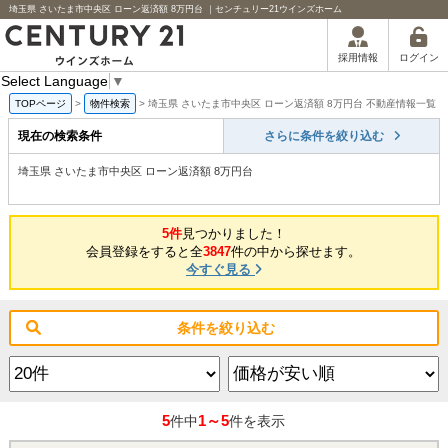
埼玉県 さいたま市中央区 ローン返済額 8万円台 ｜センチュリー21ウインズホーム
ログイン
採用情報
Select Language
▼
TOPページ
>
物件検索
>
埼玉県 さいたま市中央区 ローン返済額 8万円台 不動産情報一覧
現在の検索条件
さらに条件を絞り込む
埼玉県 さいたま市中央区 ローン返済額 8万円台
5件
見つかりました！
会員登録をすると全
3847
件の中から探せます。
今すぐ見る
条件を絞り込む
5
1～5
件中
件を表示