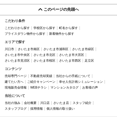
このページの先頭へ
こだわり条件
こだわりから探す
学校区から探す
町名から探す
プライスダウン物件から探す
新着物件から探す
エリアで探す
川口市
さいたま市南区
さいたま市浦和区
さいたま市緑区
さいたま市中央区
さいたま市北区
さいたま市大宮区
さいたま市見沼区
さいたま市桜区
さいたま市西区
足立区
コンテンツ
売却専門ページ
不動産売却実績
当社からの手紙について
建てたい方へ
ご紹介キャンペーン
幸せ人生計画シミュレーション
現地販売会情報
WEBチラシ
マンションカタログ
お客様の声
当社について
当社の強み
会社概要
川口店
さいたま店
スタッフ紹介
スタッフブログ
採用情報
個人情報の取り扱い