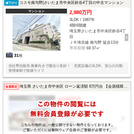
コスモ南与野|さいたま市中央区鈴谷4丁目の中古マンション
値下がり
マンション
2,980万円
3LDK / 1987年
4階/6階建
埼玉県さいたま市中央区鈴谷4丁
目
ＪＲ埼京線 南与野 徒歩13分
専有面積
69.37㎡
31
枚
当社専任販売 南東向きで陽当り良好！ 充実設備の3LDK、安心の日勤
管理体制で快適ライフ
埼玉県 さいたま市中央区 ローン返済額 8万円台 【会員様限定で公開中！】
会員限定