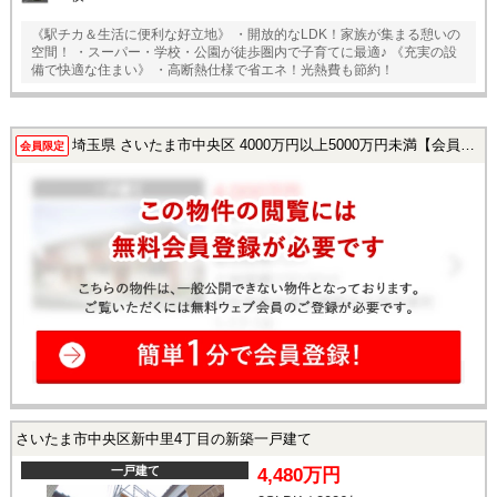
《駅チカ＆生活に便利な好立地》 ・開放的なLDK！家族が集まる憩いの
空間！ ・スーパー・学校・公園が徒歩圏内で子育てに最適♪ 《充実の設
備で快適な住まい》 ・高断熱仕様で省エネ！光熱費も節約！
埼玉県 さいたま市中央区 4000万円以上5000万円未満【会員様限定で公開中！】
会員限定
さいたま市中央区新中里4丁目の新築一戸建て
一戸建て
4,480万円