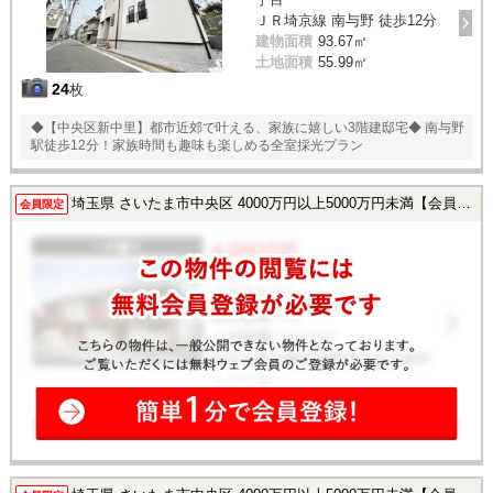
ＪＲ埼京線 南与野 徒歩12分
建物面積
93.67㎡
土地面積
55.99㎡
24
枚
◆【中央区新中里】都市近郊で叶える、家族に嬉しい3階建邸宅◆ 南与野
駅徒歩12分！家族時間も趣味も楽しめる全室採光プラン
埼玉県 さいたま市中央区 4000万円以上5000万円未満【会員様限定で公開中！】
会員限定