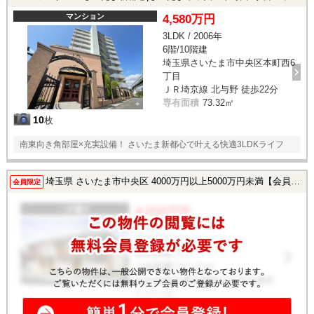
マンション
4,580万円
3LDK / 2006年
6階/10階建
埼玉県さいたま市中央区本町西6
丁目
ＪＲ埼京線 北与野 徒歩22分
専有面積
73.32㎡
10
枚
南東向き角部屋×充実設備！ さいたま新都心で叶える快適3LDKライフ
埼玉県 さいたま市中央区 4000万円以上5000万円未満【会員様限定で公開中！】
会員限定