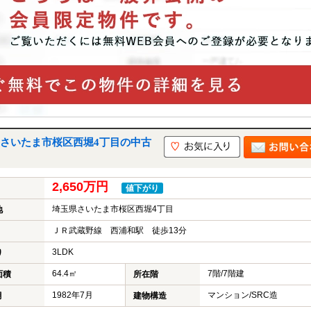
さいたま市桜区西堀4丁目の中古
2,650万円
値下がり
埼玉県さいたま市桜区西堀4丁目
地
ＪＲ武蔵野線 西浦和駅 徒歩13分
3LDK
り
64.4㎡
7階/7階建
面積
所在階
1982年7月
マンション/SRC造
月
建物構造