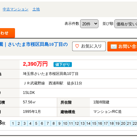
中古マンション
土地
表示件数
並び順
園｜さいたま市桜区田島10丁目の
2,390万円
値下がり
埼玉県さいたま市桜区田島10丁目
地
ＪＲ武蔵野線 西浦和駅 徒歩11分
1SLDK
り
57.56㎡
1階/8階建
面積
所在階
1995年1月
マンション/RC造
月
建物構造
3
枚