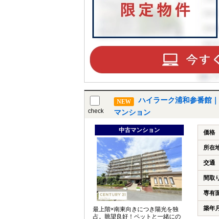
ハイラーク浦和参番館｜
NEW
check
マンション
中古マンション
価格
所在
交通
間取
専有
築年
最上階×南東向きにつき陽光を独
占。眺望良好！ペットと一緒にの