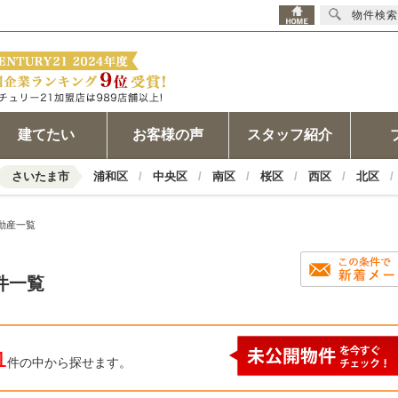
物件検索
建てたい
お客様の声
スタッフ紹介
さいたま市
浦和区
中央区
南区
桜区
西区
北区
動産一覧
件一覧
1
件の中から探せます。