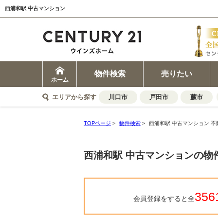
西浦和駅 中古マンション
物件検索
売りたい
ホーム
エリアから探す
川口市
戸田市
蕨市
TOPページ
>
物件検索
>
西浦和駅 中古マンション 不
西浦和駅 中古マンションの物
356
会員登録をすると全