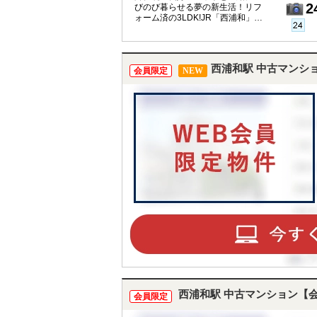
2
びのび暮らせる夢の新生活！リフ
ォーム済の3LDK!JR「西浦和」
「中浦和」駅・2駅2路線利用可能
で都心へのアクセスも30分～1時間
の好立地！
西浦和駅 中古マンシ
会員限定
NEW
西浦和駅 中古マンション【
会員限定