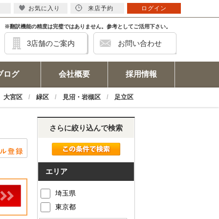
お気に入り
来店予約
ログイン
※翻訳機能の精度は完璧ではありません。参考としてご活用下さい。
3店舗のご案内
お問い合わせ
ブログ
会社概要
採用情報
大宮区
緑区
見沼・岩槻区
足立区
さらに絞り込んで検索
エリア
埼玉県
東京都