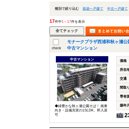
種別で絞り込む
新築一戸建て
中古一戸建て
17
件中
1～17
件を表示
モナークプラザ西浦和秋ヶ瀬公
中古マンション
check
中古マンション
価格
所在
交通
間取
専有
築年
◆緑豊かな秋ヶ瀬公園そば！ 南東
向き・設備充実の1SLDK、即入居
2
可