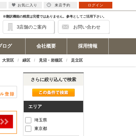
お気に入り
来店予約
ログイン
※翻訳機能の精度は完璧ではありません。参考としてご活用下さい。
3店舗のご案内
お問い合わせ
ブログ
会社概要
採用情報
大宮区
緑区
見沼・岩槻区
足立区
さらに絞り込んで検索
エリア
埼玉県
東京都