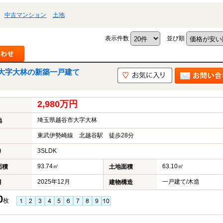
中古マンション
土地
表示件数
並び順
大字大林の新築一戸建て
2,980万円
埼玉県越谷市大字大林
地
東武伊勢崎線 北越谷駅 徒歩28分
3SLDK
り
93.74㎡
63.10㎡
面積
土地面積
2025年12月
一戸建て/木造
月
建物構造
0
枚