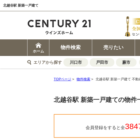
北越谷駅 新築一戸建て
物件検索
売りたい
ホーム
エリアから探す
川口市
戸田市
蕨市
TOPページ
>
物件検索
>
北越谷駅 新築一戸建て 不動
北越谷駅 新築一戸建ての物件
384
会員登録をすると全