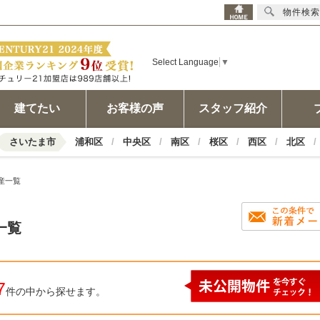
物件検索
Select Language
▼
建てたい
お客様の声
スタッフ紹介
さいたま市
浦和区
中央区
南区
桜区
西区
北区
産一覧
一覧
7
件の中から探せます。