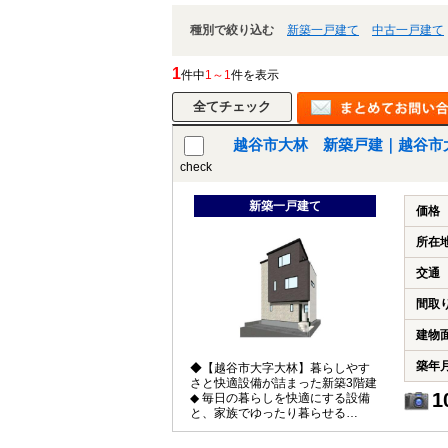
種別で絞り込む
新築一戸建て
中古一戸建て
1
件中
1～1
件を表示
越谷市大林 新築戸建｜越谷市
check
新築一戸建て
価格
所在
交通
間取
建物
築年
◆【越谷市大字大林】暮らしやす
さと快適設備が詰まった新築3階建
1
◆ 毎日の暮らしを快適にする設備
と、家族でゆったり暮らせる
3SLDKプラン