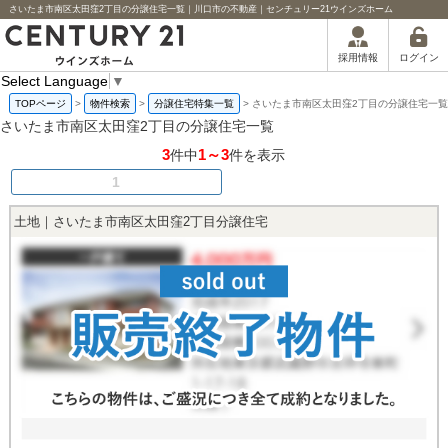
さいたま市南区太田窪2丁目の分譲住宅一覧｜川口市の不動産｜センチュリー21ウインズホーム
ログイン
採用情報
Select Language
▼
TOPページ
>
物件検索
>
分譲住宅特集一覧
>
さいたま市南区太田窪2丁目の分譲住宅一覧
さいたま市南区太田窪2丁目の分譲住宅一覧
3
1～3
件中
件を表示
1
土地｜さいたま市南区太田窪2丁目分譲住宅