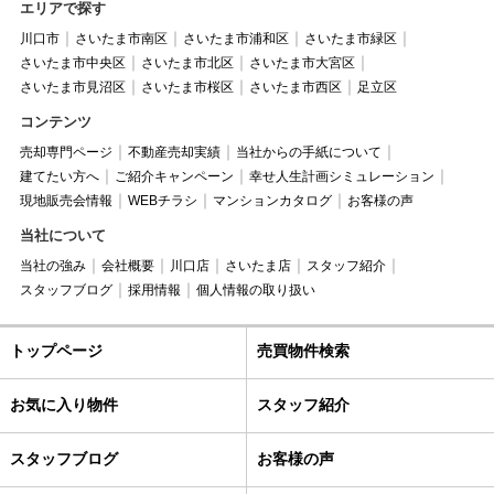
エリアで探す
川口市
さいたま市南区
さいたま市浦和区
さいたま市緑区
さいたま市中央区
さいたま市北区
さいたま市大宮区
さいたま市見沼区
さいたま市桜区
さいたま市西区
足立区
コンテンツ
売却専門ページ
不動産売却実績
当社からの手紙について
建てたい方へ
ご紹介キャンペーン
幸せ人生計画シミュレーション
現地販売会情報
WEBチラシ
マンションカタログ
お客様の声
当社について
当社の強み
会社概要
川口店
さいたま店
スタッフ紹介
スタッフブログ
採用情報
個人情報の取り扱い
トップページ
売買物件検索
お気に入り物件
スタッフ紹介
スタッフブログ
お客様の声