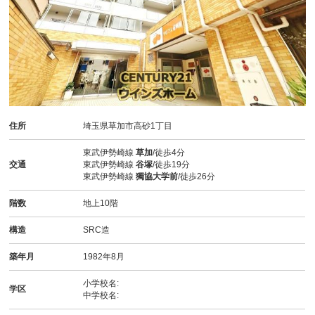
住所
埼玉県草加市高砂1丁目
東武伊勢崎線
草加
/徒歩4分
交通
東武伊勢崎線
谷塚
/徒歩19分
東武伊勢崎線
獨協大学前
/徒歩26分
階数
地上10階
構造
SRC造
築年月
1982年8月
小学校名:
学区
中学校名: