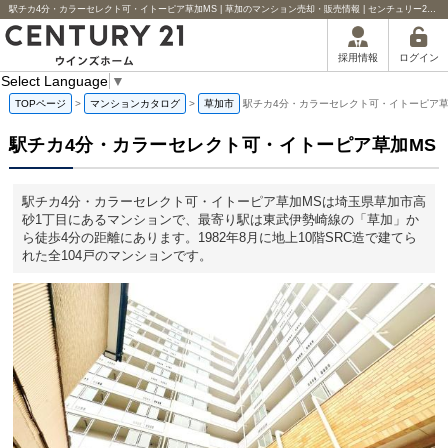
駅チカ4分・カラーセレクト可・イトーピア草加MS | 草加のマンション売却・販売情報 | センチュリー21ウインズホーム
ログイン
採用情報
Select Language
▼
TOPページ
>
マンションカタログ
>
草加市
駅チカ4分・カラーセレクト可・イトーピア草
駅チカ4分・カラーセレクト可・イトーピア草加MS
駅チカ4分・カラーセレクト可・イトーピア草加MSは埼玉県草加市高
砂1丁目にあるマンションで、最寄り駅は東武伊勢崎線の「草加」か
ら徒歩4分の距離にあります。1982年8月に地上10階SRC造で建てら
れた全104戸のマンションです。