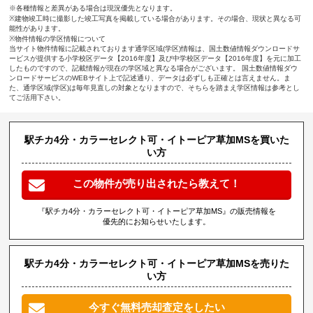
※各種情報と差異がある場合は現況優先となります。
※建物竣工時に撮影した竣工写真を掲載している場合があります。その場合、現状と異なる可
能性があります。
※物件情報の学区情報について
当サイト物件情報に記載されております通学区域(学区)情報は、国土数値情報ダウンロードサ
ービスが提供する小学校区データ【2016年度】及び中学校区データ【2016年度】を元に加工
したものですので、記載情報が現在の学区域と異なる場合がございます。 国土数値情報ダウ
ンロードサービスのWEBサイト上で記述通り、データは必ずしも正確とは言えません。ま
た、通学区域(学区)は毎年見直しの対象となりますので、そちらを踏まえ学区情報は参考とし
てご活用下さい。
駅チカ4分・カラーセレクト可・イトーピア草加MSを買いた
い方
この物件が売り出されたら教えて！
『駅チカ4分・カラーセレクト可・イトーピア草加MS』の販売情報を
優先的にお知らせいたします。
駅チカ4分・カラーセレクト可・イトーピア草加MSを売りた
い方
今すぐ無料売却査定をしたい