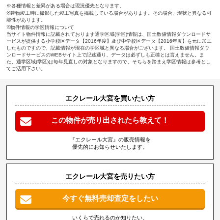
※各種情報と差異がある場合は現況優先となります。
※建物竣工時に撮影した竣工写真を掲載している場合があります。その場合、現状と異なる可
能性があります。
※物件情報の学区情報について
当サイト物件情報に記載されております通学区域(学区)情報は、国土数値情報ダウンロードサ
ービスが提供する小学校区データ【2016年度】及び中学校区データ【2016年度】を元に加工
したものですので、記載情報が現在の学区域と異なる場合がございます。 国土数値情報ダウ
ンロードサービスのWEBサイト上で記述通り、データは必ずしも正確とは言えません。ま
た、通学区域(学区)は毎年見直しの対象となりますので、そちらを踏まえ学区情報は参考とし
てご活用下さい。
エクレール大宮を買いたい方
この物件が売り出されたら教えて！
『エクレール大宮』の販売情報を
優先的にお知らせいたします。
エクレール大宮を売りたい方
今すぐ無料売却査定をしたい
いくらで売れるのか知りたい、