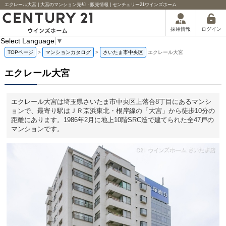
エクレール大宮 | 大宮のマンション売却・販売情報 | センチュリー21ウインズホーム
ログイン
採用情報
Select Language
▼
TOPページ
>
マンションカタログ
>
さいたま市中央区
エクレール大宮
エクレール大宮
エクレール大宮は埼玉県さいたま市中央区上落合8丁目にあるマンシ
ョンで、最寄り駅はＪＲ京浜東北・根岸線の「大宮」から徒歩10分の
距離にあります。1986年2月に地上10階SRC造で建てられた全47戸の
マンションです。