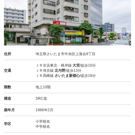
住所
埼玉県さいたま市中央区上落合8丁目
ＪＲ京浜東北・根岸線
大宮
/徒歩10分
交通
ＪＲ埼京線
北与野
/徒歩13分
ＪＲ高崎線
さいたま新都心
/徒歩18分
階数
地上10階
構造
SRC造
築年月
1986年2月
小学校名:
学区
中学校名: