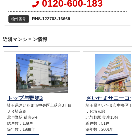
0120-600-183
RHS-122703-16669
物件番号
近隣マンション情報
トップ与野第3
さいたまサニーコー
埼玉県さいたま市中央区上落合3丁目
埼玉県さいたま市中央区下
ＪＲ埼京線
ＪＲ埼京線
北与野駅 徒歩6分
北与野駅 徒歩13分
総戸数：109戸
総戸数：51戸
築年数：1988年
築年数：2001年