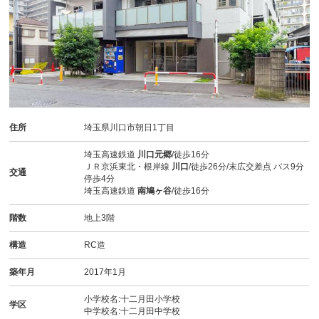
住所
埼玉県川口市朝日1丁目
埼玉高速鉄道
川口元郷
/徒歩16分
ＪＲ京浜東北・根岸線
川口
/徒歩26分/末広交差点 バス9分
交通
停歩4分
埼玉高速鉄道
南鳩ヶ谷
/徒歩16分
階数
地上3階
構造
RC造
築年月
2017年1月
小学校名:十二月田小学校
学区
中学校名:十二月田中学校