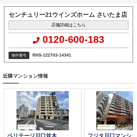
センチュリー21ウインズホーム さいたま店
店舗詳細はこちら
0120-600-183
RHS-122703-14341
物件番号
近隣マンション情報
ベリテージ川口並木
フジタ川口マンショ