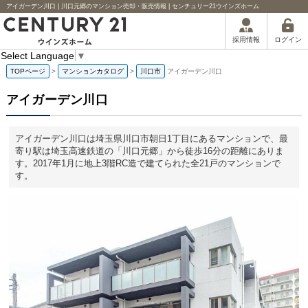
アイガーデン川口 | 川口元郷のマンション売却・販売情報 | センチュリー21ウインズホーム
ログイン
採用情報
Select Language
▼
TOPページ
>
マンションカタログ
>
川口市
アイガーデン川口
アイガーデン川口
アイガーデン川口は埼玉県川口市朝日1丁目にあるマンションで、最
寄り駅は埼玉高速鉄道の「川口元郷」から徒歩16分の距離にありま
す。2017年1月に地上3階RC造で建てられた全21戸のマンションで
す。