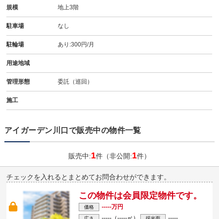
規模
地上3階
駐車場
なし
駐輪場
あり:300円/月
用途地域
管理形態
委託（巡回）
施工
アイガーデン川口で販売中の物件一覧
1
1
販売中:
件（非公開:
件）
チェックを入れるとまとめてお問合わせができます。
この物件は会員限定物件です。
-----万円
価格
-----（-----㎡）
-----
広さ
採光面