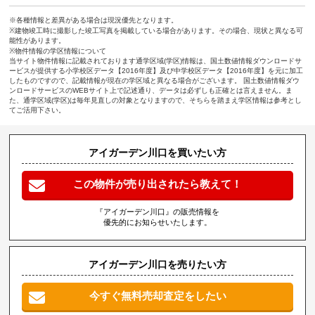
※各種情報と差異がある場合は現況優先となります。
※建物竣工時に撮影した竣工写真を掲載している場合があります。その場合、現状と異なる可
能性があります。
※物件情報の学区情報について
当サイト物件情報に記載されております通学区域(学区)情報は、国土数値情報ダウンロードサ
ービスが提供する小学校区データ【2016年度】及び中学校区データ【2016年度】を元に加工
したものですので、記載情報が現在の学区域と異なる場合がございます。 国土数値情報ダウ
ンロードサービスのWEBサイト上で記述通り、データは必ずしも正確とは言えません。ま
た、通学区域(学区)は毎年見直しの対象となりますので、そちらを踏まえ学区情報は参考とし
てご活用下さい。
アイガーデン川口を買いたい方
この物件が売り出されたら教えて！
『アイガーデン川口』の販売情報を
優先的にお知らせいたします。
アイガーデン川口を売りたい方
今すぐ無料売却査定をしたい