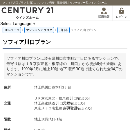
ソフィア川口ブラン | 川口のマンション売却・販売情報 | センチュリー21ウインズホーム
ログイン
採用情報
Select Language
▼
TOPページ
>
マンションカタログ
>
川口市
ソフィア川口ブラン
ソフィア川口ブラン
ソフィア川口ブランは埼玉県川口市本町3丁目にあるマンションで、
最寄り駅はＪＲ京浜東北・根岸線の「川口」から徒歩6分の距離にあ
ります。1999年2月に地上10階 地下1階SRC造で建てられた全34戸の
マンションです。
住所
埼玉県川口市本町3丁目
ＪＲ京浜東北・根岸線
川口
/徒歩6分
交通
埼玉高速鉄道
川口元郷
/徒歩13分
東京メトロ南北線
赤羽岩淵
/徒歩28分
階数
地上10階 地下1階