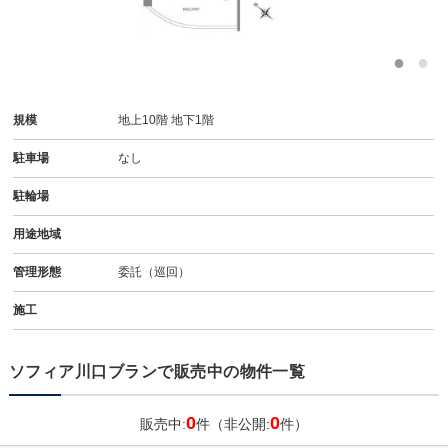
規模
地上10階 地下1階
駐車場
なし
駐輪場
用途地域
管理形態
委託（巡回）
施工
ソフィア川口ブランで販売中の物件一覧
0
0
販売中:
件（非公開:
件）