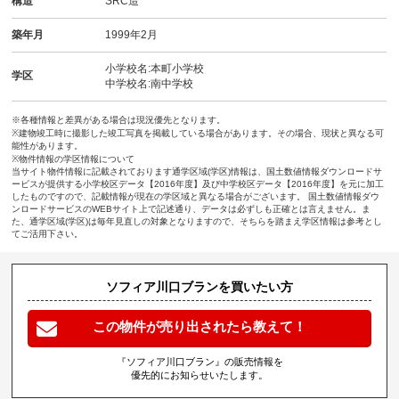
構造
SRC造
築年月
1999年2月
小学校名:本町小学校
学区
中学校名:南中学校
※各種情報と差異がある場合は現況優先となります。
※建物竣工時に撮影した竣工写真を掲載している場合があります。その場合、現状と異なる可
能性があります。
※物件情報の学区情報について
当サイト物件情報に記載されております通学区域(学区)情報は、国土数値情報ダウンロードサ
ービスが提供する小学校区データ【2016年度】及び中学校区データ【2016年度】を元に加工
したものですので、記載情報が現在の学区域と異なる場合がございます。 国土数値情報ダウ
ンロードサービスのWEBサイト上で記述通り、データは必ずしも正確とは言えません。ま
た、通学区域(学区)は毎年見直しの対象となりますので、そちらを踏まえ学区情報は参考とし
てご活用下さい。
ソフィア川口ブランを買いたい方
この物件が売り出されたら教えて！
『ソフィア川口ブラン』の販売情報を
優先的にお知らせいたします。