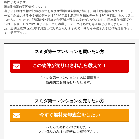
能性があります。
※物件情報の学区情報について
当サイト物件情報に記載されております通学区域(学区)情報は、国土数値情報ダウンロードサ
ービスが提供する小学校区データ【2016年度】及び中学校区データ【2016年度】を元に加工
したものですので、記載情報が現在の学区域と異なる場合がございます。 国土数値情報ダウ
ンロードサービスのWEBサイト上で記述通り、データは必ずしも正確とは言えません。ま
た、通学区域(学区)は毎年見直しの対象となりますので、そちらを踏まえ学区情報は参考とし
てご活用下さい。
スミダ第一マンションを買いたい方
この物件が売り出されたら教えて！
『スミダ第一マンション』の販売情報を
優先的にお知らせいたします。
スミダ第一マンションを売りたい方
今すぐ無料売却査定をしたい
いくらで売れるのか知りたい、
とお悩みの方はお気軽にご相談下さい。