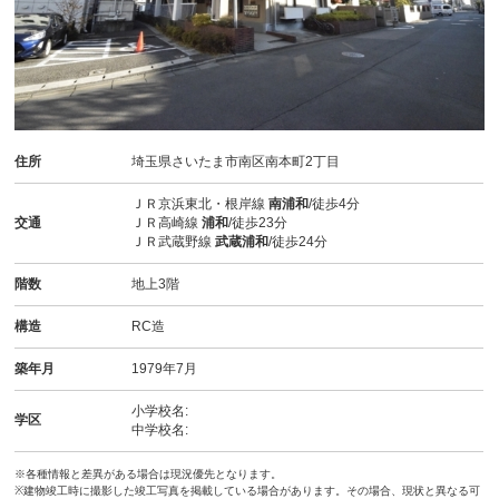
住所
埼玉県さいたま市南区南本町2丁目
ＪＲ京浜東北・根岸線
南浦和
/徒歩4分
交通
ＪＲ高崎線
浦和
/徒歩23分
ＪＲ武蔵野線
武蔵浦和
/徒歩24分
階数
地上3階
構造
RC造
築年月
1979年7月
小学校名:
学区
中学校名:
※各種情報と差異がある場合は現況優先となります。
※建物竣工時に撮影した竣工写真を掲載している場合があります。その場合、現状と異なる可