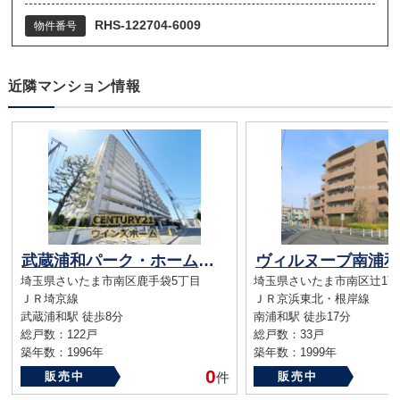
RHS-122704-6009
物件番号
近隣マンション情報
武蔵浦和パーク・ホームズウエストコート
埼玉県さいたま市南区鹿手袋5丁目
埼玉県さいたま市南区辻1丁
ＪＲ埼京線
ＪＲ京浜東北・根岸線
武蔵浦和駅 徒歩8分
南浦和駅 徒歩17分
総戸数：122戸
総戸数：33戸
築年数：1996年
築年数：1999年
0
販売中
件
販売中