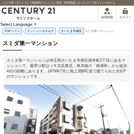
スミダ第一マンション | 南浦和のマンション売却・販売情報 | センチュリー21ウインズホーム
ログイン
採用情報
Select Language
▼
TOPページ
>
マンションカタログ
>
さいたま市南区
スミダ第一マンション
スミダ第一マンション
スミダ第一マンションは埼玉県さいたま市南区南本町2丁目にあるマ
ンションで、最寄り駅はＪＲ京浜東北・根岸線の「南浦和」から徒歩
4分の距離にあります。1979年7月に地上3階RC造で建てられた全9戸
のマンションです。