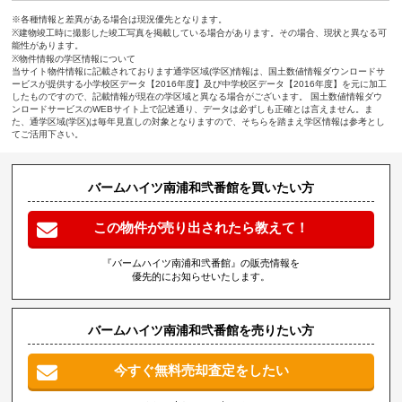
※各種情報と差異がある場合は現況優先となります。
※建物竣工時に撮影した竣工写真を掲載している場合があります。その場合、現状と異なる可
能性があります。
※物件情報の学区情報について
当サイト物件情報に記載されております通学区域(学区)情報は、国土数値情報ダウンロードサ
ービスが提供する小学校区データ【2016年度】及び中学校区データ【2016年度】を元に加工
したものですので、記載情報が現在の学区域と異なる場合がございます。 国土数値情報ダウ
ンロードサービスのWEBサイト上で記述通り、データは必ずしも正確とは言えません。ま
た、通学区域(学区)は毎年見直しの対象となりますので、そちらを踏まえ学区情報は参考とし
てご活用下さい。
バームハイツ南浦和弐番館を買いたい方
この物件が売り出されたら教えて！
『バームハイツ南浦和弐番館』の販売情報を
優先的にお知らせいたします。
バームハイツ南浦和弐番館を売りたい方
今すぐ無料売却査定をしたい