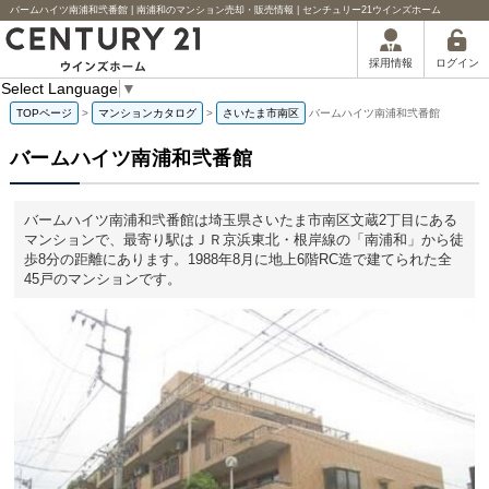
バームハイツ南浦和弐番館 | 南浦和のマンション売却・販売情報 | センチュリー21ウインズホーム
ログイン
採用情報
Select Language
▼
TOPページ
>
マンションカタログ
>
さいたま市南区
バームハイツ南浦和弐番館
バームハイツ南浦和弐番館
バームハイツ南浦和弐番館は埼玉県さいたま市南区文蔵2丁目にある
マンションで、最寄り駅はＪＲ京浜東北・根岸線の「南浦和」から徒
歩8分の距離にあります。1988年8月に地上6階RC造で建てられた全
45戸のマンションです。