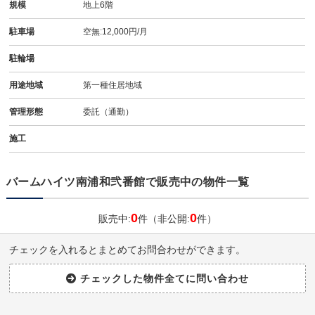
規模
地上6階
駐車場
空無:12,000円/月
駐輪場
用途地域
第一種住居地域
管理形態
委託（通勤）
施工
バームハイツ南浦和弐番館で販売中の物件一覧
0
0
販売中:
件（非公開:
件）
チェックを入れるとまとめてお問合わせができます。