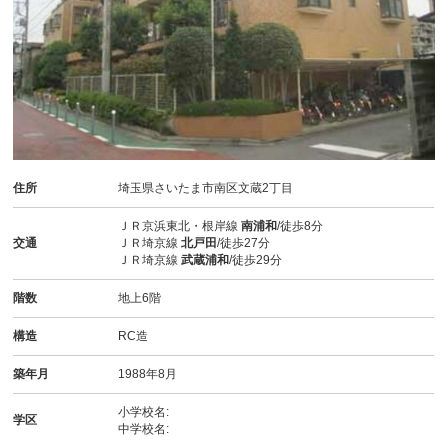
住所
埼玉県さいたま市南区文蔵2丁目
ＪＲ京浜東北・根岸線
南浦和
/徒歩8分
交通
ＪＲ埼京線
北戸田
/徒歩27分
ＪＲ埼京線
武蔵浦和
/徒歩29分
階数
地上6階
構造
RC造
築年月
1988年8月
小学校名:
学区
中学校名: