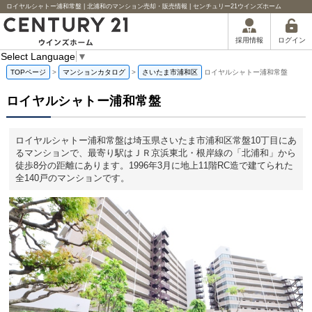
ロイヤルシャトー浦和常盤 | 北浦和のマンション売却・販売情報 | センチュリー21ウインズホーム
ログイン
採用情報
Select Language
▼
TOPページ
>
マンションカタログ
>
さいたま市浦和区
ロイヤルシャトー浦和常盤
ロイヤルシャトー浦和常盤
ロイヤルシャトー浦和常盤は埼玉県さいたま市浦和区常盤10丁目にあ
るマンションで、最寄り駅はＪＲ京浜東北・根岸線の「北浦和」から
徒歩8分の距離にあります。1996年3月に地上11階RC造で建てられた
全140戸のマンションです。