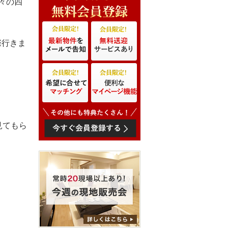
々の四
際行きま
見てもら