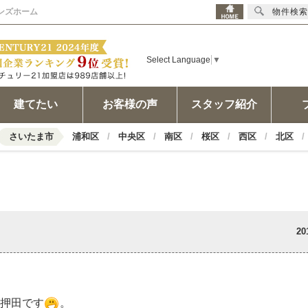
インズホーム
物件検索
Select Language
▼
建てたい
お客様の声
スタッフ紹介
さいたま市
浦和区
中央区
南区
桜区
西区
北区
20
押田です
。