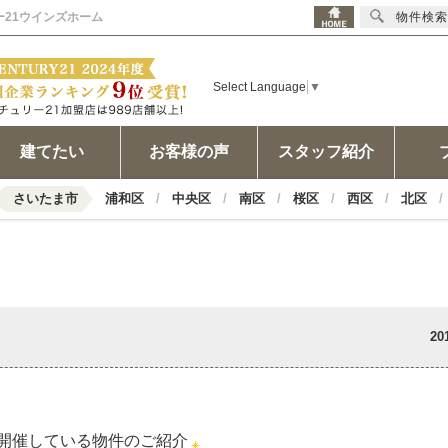
リー21ウインズホーム
物件検索
Select Language
▼
建てたい
お客様の声
スタッフ紹介
さいたま市
浦和区
中央区
南区
桜区
西区
北区
20
開催している物件のご紹介