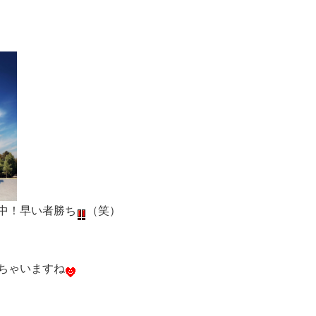
中！早い者勝ち
（笑）
ちゃいますね