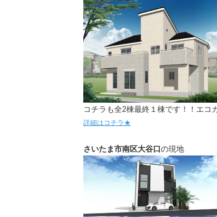
コチラも全2棟最終１棟です！！エコ
詳細はコチラ★
さいたま市南区大谷口
の現地