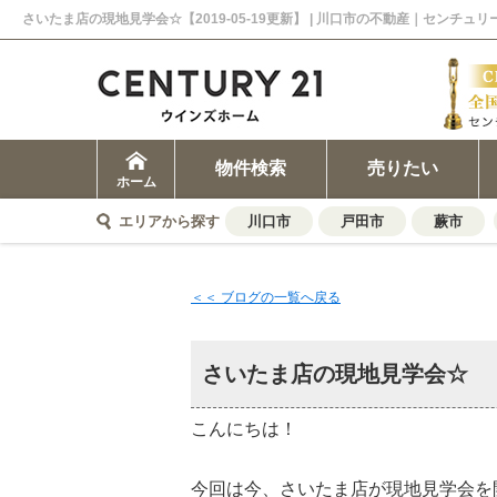
さいたま店の現地見学会☆【2019-05-19更新】 | 川口市の不動産｜センチュ
物件検索
売りたい
ホーム
エリアから探す
川口市
戸田市
蕨市
＜＜ ブログの一覧へ戻る
さいたま店の現地見学会☆
こんにちは！
今回は今、さいたま店が現地見学会を