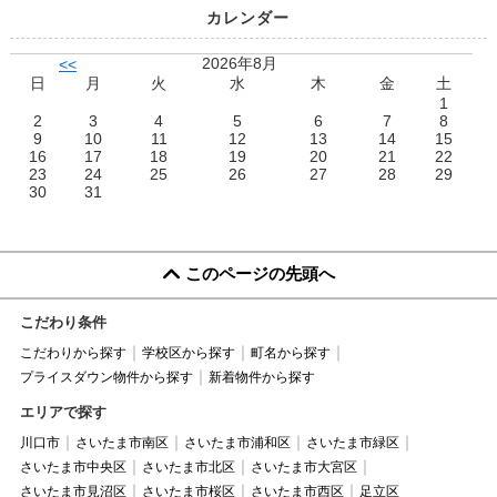
カレンダー
2026年8月
<<
日
月
火
水
木
金
土
1
2
3
4
5
6
7
8
9
10
11
12
13
14
15
16
17
18
19
20
21
22
23
24
25
26
27
28
29
30
31
このページの先頭へ
こだわり条件
こだわりから探す
学校区から探す
町名から探す
プライスダウン物件から探す
新着物件から探す
エリアで探す
川口市
さいたま市南区
さいたま市浦和区
さいたま市緑区
さいたま市中央区
さいたま市北区
さいたま市大宮区
さいたま市見沼区
さいたま市桜区
さいたま市西区
足立区