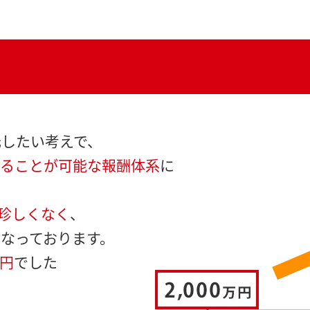
元したい考えで、
得ることが可能な報酬体系
に
も珍しくなく
、
なっております。
万円
でした